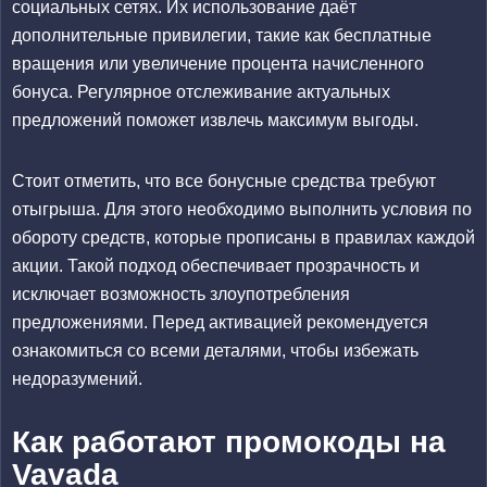
социальных сетях. Их использование даёт
дополнительные привилегии, такие как бесплатные
вращения или увеличение процента начисленного
бонуса. Регулярное отслеживание актуальных
предложений поможет извлечь максимум выгоды.
Стоит отметить, что все бонусные средства требуют
отыгрыша. Для этого необходимо выполнить условия по
обороту средств, которые прописаны в правилах каждой
акции. Такой подход обеспечивает прозрачность и
исключает возможность злоупотребления
предложениями. Перед активацией рекомендуется
ознакомиться со всеми деталями, чтобы избежать
недоразумений.
Как работают промокоды на
Vavada