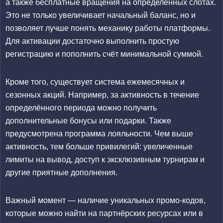
а также бесплатные вращения на определённых слотах.
Это не только увеличивает начальный баланс, но и
позволяет лучше понять механику работы платформы.
Для активации достаточно выполнить простую
регистрацию и пополнить счёт минимальной суммой.
Кроме того, существует система ежемесячных и
сезонных акций. Например, за активность в течение
определённого периода можно получить
дополнительные бонусы или подарки. Также
предусмотрена программа лояльности. Чем выше
активность, тем больше привилегий: увеличенные
лимиты на вывод, доступ к эксклюзивным турнирам и
другие приятные дополнения.
Важный момент — наличие уникальных промо-кодов,
которые можно найти на партнёрских ресурсах или в