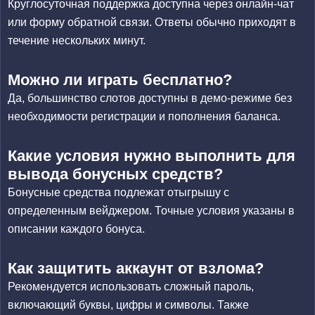
Круглосуточная поддержка доступна через онлайн-чат
или форму обратной связи. Ответы обычно приходят в
течение нескольких минут.
Можно ли играть бесплатно?
Да, большинство слотов доступны в демо-режиме без
необходимости регистрации и пополнения баланса.
Какие условия нужно выполнить для
вывода бонусных средств?
Бонусные средства подлежат отыгрышу с
определенным вейджером. Точные условия указаны в
описании каждого бонуса.
Как защитить аккаунт от взлома?
Рекомендуется использовать сложный пароль,
включающий буквы, цифры и символы. Также