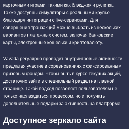
карточными играми, такими как блэкджек и рулетка.
Также доступны симуляторы с реальными крупье
благодаря интеграции с live-сервисами. Для
совершения транзакций можно выбрать из нескольких
вариантов платежных систем, включая банковские
карты, электронные кошельки и криптовалюту.
Vavada регулярно проводит внутриигровые активности,
предлагая участие в соревнованиях с фиксированным
призовым фондом. Чтобы быть в курсе текущих акций,
достаточно зайти в специальный раздел на главной
странице. Такой подход позволяет пользователям не
только наслаждаться процессом, но и получать
дополнительные подарки за активность на платформе.
Доступное зеркало сайта