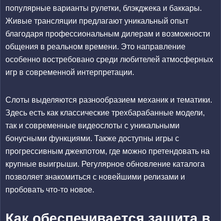
популярные варианты рулетки, блэкджека и баккары.
Живые трансляции предлагают уникальный опыт
благодаря профессиональным дилерам и возможности
общения в реальном времени. Это направление
особенно востребовано среди любителей атмосферных
игр в современной интерпретации.
Слоты выделяются разнообразием механик и тематики.
Здесь есть как классические трехбарабанные модели,
так и современные видеослоты с уникальными
бонусными функциями. Также доступны игры с
прогрессивным джекпотом, где можно претендовать на
крупные выигрыши. Регулярное обновление каталога
позволяет знакомиться с новейшими релизами и
пробовать что-то новое.
Как обеспечивается защита в