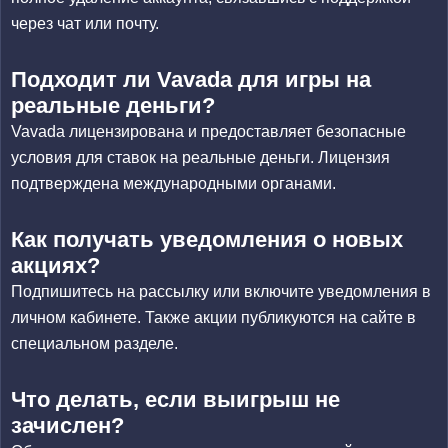
через чат или почту.
Подходит ли Vavada для игры на
реальные деньги?
Vavada лицензирована и предоставляет безопасные
условия для ставок на реальные деньги. Лицензия
подтверждена международными органами.
Как получать уведомления о новых
акциях?
Подпишитесь на рассылку или включите уведомления в
личном кабинете. Также акции публикуются на сайте в
специальном разделе.
Что делать, если выигрыш не
зачислен?