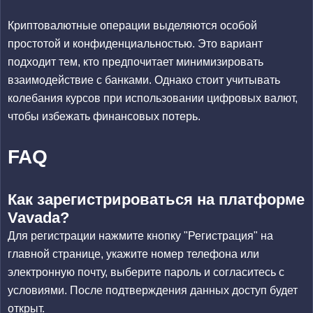
Криптовалютные операции выделяются особой
простотой и конфиденциальностью. Это вариант
подходит тем, кто предпочитает минимизировать
взаимодействие с банками. Однако стоит учитывать
колебания курсов при использовании цифровых валют,
чтобы избежать финансовых потерь.
FAQ
Как зарегистрироваться на платформе
Vavada?
Для регистрации нажмите кнопку "Регистрация" на
главной странице, укажите номер телефона или
электронную почту, выберите пароль и согласитесь с
условиями. После подтверждения данных доступ будет
открыт.