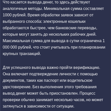
Что касается вывода денег, то здесь действуют
аналогичные методы. Минимальная сумма составляет
1000 рублей
. Время обработки заявок зависит от
выбранного способа: электронные кошельки
обработаются быстрее, чем банковские переводы,
которые могут занять до нескольких рабочих дней.
Максимальная сумма для вывода в сутки ограничена
1
000 000 рублей
, что стоит учитывать при планировании
крупных транзакций.
Для успешного вывода важно пройти верификацию.
Она включает подтверждение личности с помощью
документов, таких как паспорт или водительское
удостоверение. Без выполнения этого требования
вывод денег может быть приостановлен. Процесс
проверки обычно занимает несколько часов, но может
затянуться в зависимости от ситуации.