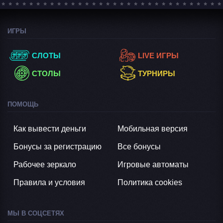
ИГРЫ
СЛОТЫ
LIVE ИГРЫ
СТОЛЫ
ТУРНИРЫ
ПОМОЩЬ
Как вывести деньги
Мобильная версия
Бонусы за регистрацию
Все бонусы
Рабочее зеркало
Игровые автоматы
Правила и условия
Политика cookies
МЫ В СОЦСЕТЯХ