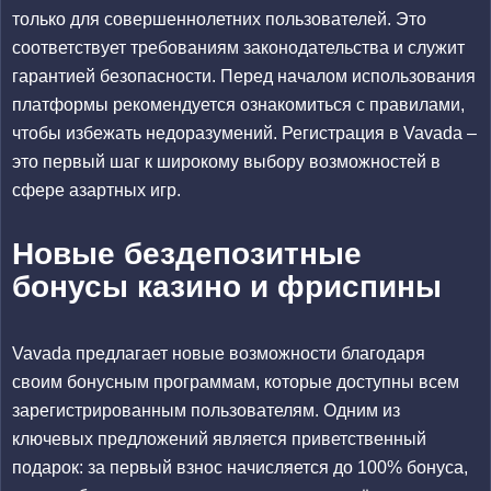
только для совершеннолетних пользователей. Это
соответствует требованиям законодательства и служит
гарантией безопасности. Перед началом использования
платформы рекомендуется ознакомиться с правилами,
чтобы избежать недоразумений. Регистрация в Vavada –
это первый шаг к широкому выбору возможностей в
сфере азартных игр.
Новые бездепозитные
бонусы казино и фриспины
Vavada предлагает новые возможности благодаря
своим бонусным программам, которые доступны всем
зарегистрированным пользователям. Одним из
ключевых предложений является приветственный
подарок: за первый взнос начисляется до 100% бонуса,