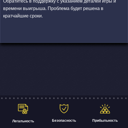
Обратитесь в поддержку с указанием деталей игры и
времени выигрыша. Проблема будет решена в
кратчайшие сроки.
Прибыльность
Безопасность
Легальность