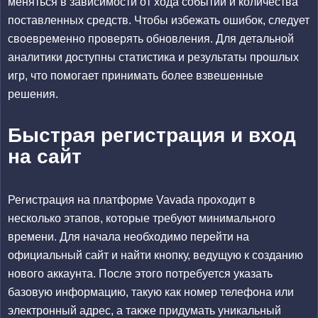
меняться в зависимости от хода событий и количества
поставленных средств. Чтобы избежать ошибок, следует
своевременно проверять обновления. Для детальной
аналитики доступны статистика и результаты прошлых
игр, что помогает принимать более взвешенные
решения.
Быстрая регистрация и вход
на сайт
Регистрация на платформе Vavada проходит в
несколько этапов, которые требуют минимального
времени. Для начала необходимо перейти на
официальный сайт и найти кнопку, ведущую к созданию
нового аккаунта. После этого потребуется указать
базовую информацию, такую как номер телефона или
электронный адрес, а также придумать уникальный