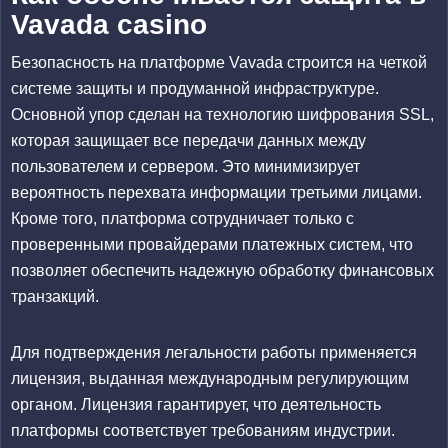
Vavada casino
Безопасность на платформе Vavada строится на четкой
системе защиты и продуманной инфраструктуре.
Основной упор сделан на технологию шифрования
SSL
,
которая защищает все передачи данных между
пользователем и сервером. Это минимизирует
вероятность перехвата информации третьими лицами.
Кроме того, платформа сотрудничает только с
проверенными провайдерами платежных систем, что
позволяет обеспечить надежную обработку финансовых
транзакций.
Для подтверждения легальности работы применяется
лицензия, выданная международным регулирующим
органом. Лицензия гарантирует, что деятельность
платформы соответствует требованиям индустрии.