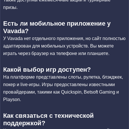
призы.
Есть ли мобильное приложение у
Vavada?
У Vavada нет отдельного приложения, но сайт полностью
адаптирован для мобильных устройств. Вы можете
играть через браузер на телефоне или планшете.
Какой выбор игр доступен?
На платформе представлены слоты, рулетка, блэкджек,
покер и live-игры. Игры предоставлены известными
провайдерами, такими как Quickspin, Betsoft Gaming и
Playson.
Как связаться с технической
поддержкой?