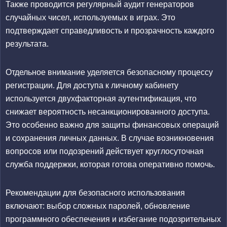
Также проводится регулярный аудит генераторов
случайных чисел, используемых в играх. Это
подтверждает справедливость и прозрачность каждого
результата.
Отдельное внимание уделяется безопасному процессу
регистрации. Для доступа к личному кабинету
используется двухфакторная аутентификация, что
снижает вероятность несанкционированного доступа.
Это особенно важно для защиты финансовых операций
и сохранения личных данных. В случае возникновения
вопросов или подозрений действует круглосуточная
служба поддержки, которая готова оперативно помочь.
Рекомендации для безопасного использования
включают: выбор сложных паролей, обновление
программного обеспечения и избегание подозрительных